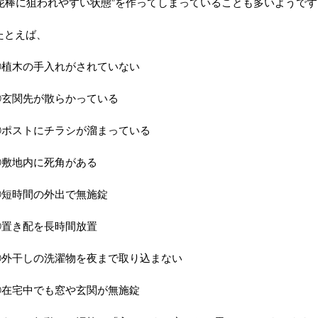
“泥棒に狙われやすい状態”を作ってしまっていることも多いようです
たとえば、
①植木の手入れがされていない
②玄関先が散らかっている
③ポストにチラシが溜まっている
④敷地内に死角がある
⑤短時間の外出で無施錠
⑥置き配を長時間放置
⑦外干しの洗濯物を夜まで取り込まない
⑧在宅中でも窓や玄関が無施錠