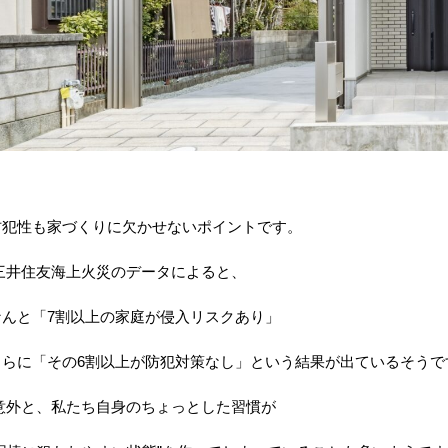
防犯性も家づくりに欠かせないポイントです。
三井住友海上火災のデータによると、
なんと「
7
割以上の家庭が侵入リスクあり」
さらに「その
6
割以上が防犯対策なし」という結果が出ているそうで
意外と、私たち自身のちょっとした習慣が