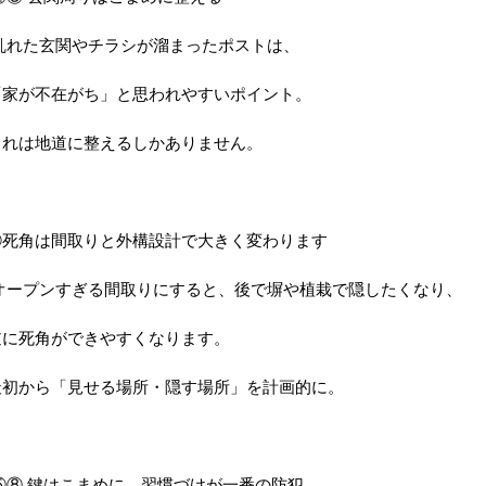
乱れた玄関やチラシが溜まったポストは、
「家が不在がち」と思われやすいポイント。
これは地道に整えるしかありません。
④死角は間取りと外構設計で大きく変わります
オープンすぎる間取りにすると、後で塀や植栽で隠したくなり、
逆に死角ができやすくなります。
最初から「見せる場所・隠す場所」を計画的に。
⑤⑧ 鍵はこまめに。習慣づけが一番の防犯