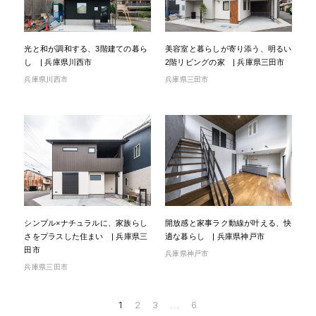
光と和が調和する、3階建ての暮ら
美容室と暮らしが寄り添う、明るい
し | 兵庫県川西市
2階リビングの家 | 兵庫県三田市
兵庫県川西市
兵庫県三田市
シンプル×ナチュラルに、家族らし
開放感と家事ラク動線が叶える、快
さをプラスした住まい | 兵庫県三
適な暮らし | 兵庫県神戸市
田市
兵庫県神戸市
兵庫県三田市
1
2
3
...
6