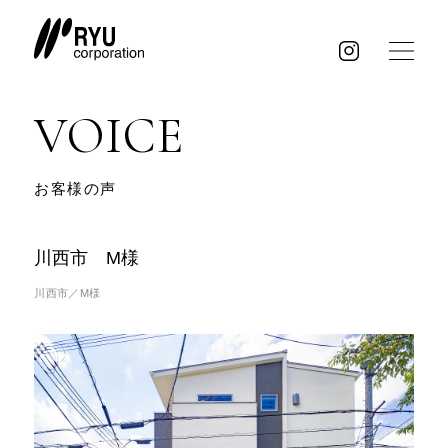
VOICE
お客様の声
川西市 M様
川西市／M様