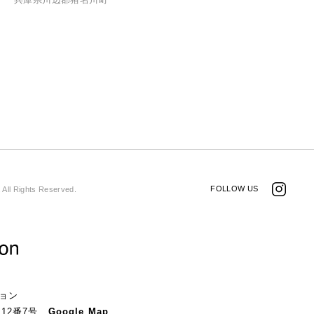
FOLLOW US
 All Rights Reserved.
ョン
目12番7号
Google Map