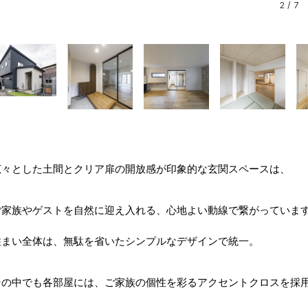
2
/
7
広々とした土間とクリア扉の開放感が印象的な玄関スペースは、
ご家族やゲストを自然に迎え入れる、心地よい動線で繋がっていま
住まい全体は、無駄を省いたシンプルなデザインで統一。
その中でも各部屋には、ご家族の個性を彩るアクセントクロスを採