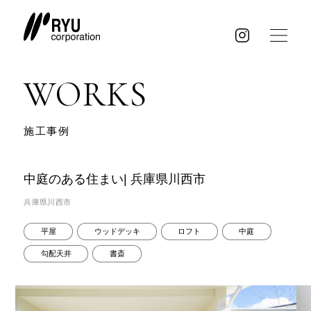
WORKS
施工事例
中庭のある住まい| 兵庫県川西市
兵庫県川西市
平屋
ウッドデッキ
ロフト
中庭
勾配天井
書斎