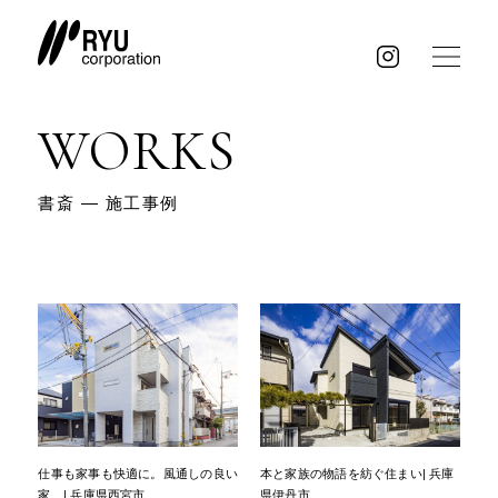
WORKS
書斎 ― 施工事例
仕事も家事も快適に。風通しの良い
本と家族の物語を紡ぐ住まい| 兵庫
家 | 兵庫県西宮市
県伊丹市