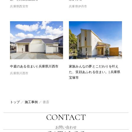
兵庫県西宮市
兵庫県伊丹市
中庭のある住まい| 兵庫県川西市
家族みんなの夢とこだわりを叶え
た、笑顔あふれる住まい。| 兵庫県
兵庫県川西市
宝塚市
トップ
／
施工事例
／
書斎
CONTACT
お問い合わせ